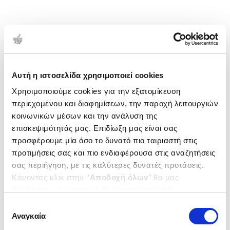
Αυτή η ιστοσελίδα χρησιμοποιεί cookies
Χρησιμοποιούμε cookies για την εξατομίκευση
περιεχομένου και διαφημίσεων, την παροχή λειτουργιών
κοινωνικών μέσων και την ανάλυση της
επισκεψιμότητάς μας. Επιδίωξη μας είναι σας
προσφέρουμε μία όσο το δυνατό πιο ταιριαστή στις
προτιμήσεις σας και πιο ενδιαφέρουσα στις αναζητήσεις
σας περιήγηση, με τις καλύτερες δυνατές προτάσεις.
Κάνοντας κλικ στην ‘’
Αποδοχή όλων
’’ θα μας
βοηθήσετε να ανταποκριθούμε στα παραπάνω.
Μπορείτε επίσης να επεξεργαστείτε ποια cookies σας
Επιλογή
ενδιαφέρουν και να επιλέξετε από τα παρακάτω με την
Αναγκαία
συγκατάθεσης
‘’
Αποδοχή επιλογών
΄΄και να ενημερωθείτε σχετικά με