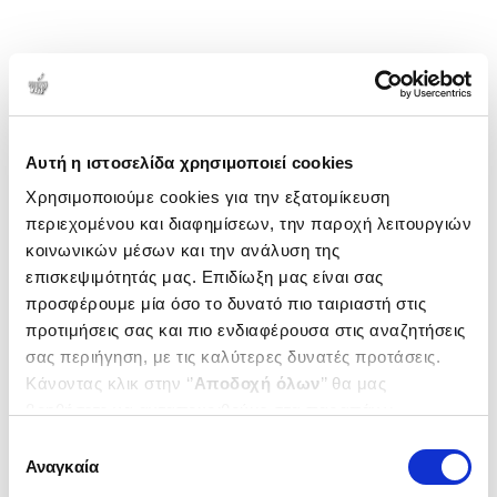
Αυτή η ιστοσελίδα χρησιμοποιεί cookies
Χρησιμοποιούμε cookies για την εξατομίκευση
περιεχομένου και διαφημίσεων, την παροχή λειτουργιών
κοινωνικών μέσων και την ανάλυση της
επισκεψιμότητάς μας. Επιδίωξη μας είναι σας
προσφέρουμε μία όσο το δυνατό πιο ταιριαστή στις
προτιμήσεις σας και πιο ενδιαφέρουσα στις αναζητήσεις
σας περιήγηση, με τις καλύτερες δυνατές προτάσεις.
Κάνοντας κλικ στην ‘’
Αποδοχή όλων
’’ θα μας
βοηθήσετε να ανταποκριθούμε στα παραπάνω.
Μπορείτε επίσης να επεξεργαστείτε ποια cookies σας
Επιλογή
ενδιαφέρουν και να επιλέξετε από τα παρακάτω με την
Αναγκαία
συγκατάθεσης
‘’
Αποδοχή επιλογών
΄΄και να ενημερωθείτε σχετικά με