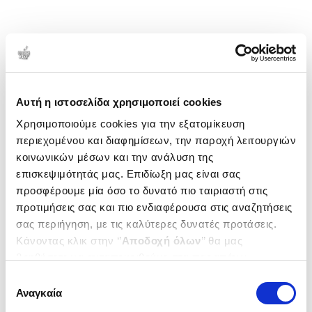
Αυτή η ιστοσελίδα χρησιμοποιεί cookies
Χρησιμοποιούμε cookies για την εξατομίκευση
περιεχομένου και διαφημίσεων, την παροχή λειτουργιών
κοινωνικών μέσων και την ανάλυση της
επισκεψιμότητάς μας. Επιδίωξη μας είναι σας
προσφέρουμε μία όσο το δυνατό πιο ταιριαστή στις
προτιμήσεις σας και πιο ενδιαφέρουσα στις αναζητήσεις
σας περιήγηση, με τις καλύτερες δυνατές προτάσεις.
Κάνοντας κλικ στην ‘’
Αποδοχή όλων
’’ θα μας
βοηθήσετε να ανταποκριθούμε στα παραπάνω.
Μπορείτε επίσης να επεξεργαστείτε ποια cookies σας
Επιλογή
ενδιαφέρουν και να επιλέξετε από τα παρακάτω με την
Αναγκαία
συγκατάθεσης
‘’
Αποδοχή επιλογών
΄΄και να ενημερωθείτε σχετικά με