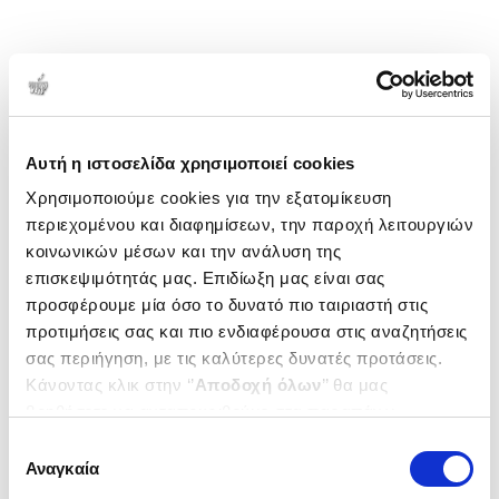
Αυτή η ιστοσελίδα χρησιμοποιεί cookies
Χρησιμοποιούμε cookies για την εξατομίκευση
περιεχομένου και διαφημίσεων, την παροχή λειτουργιών
κοινωνικών μέσων και την ανάλυση της
επισκεψιμότητάς μας. Επιδίωξη μας είναι σας
προσφέρουμε μία όσο το δυνατό πιο ταιριαστή στις
προτιμήσεις σας και πιο ενδιαφέρουσα στις αναζητήσεις
σας περιήγηση, με τις καλύτερες δυνατές προτάσεις.
Κάνοντας κλικ στην ‘’
Αποδοχή όλων
’’ θα μας
βοηθήσετε να ανταποκριθούμε στα παραπάνω.
Μπορείτε επίσης να επεξεργαστείτε ποια cookies σας
Επιλογή
ενδιαφέρουν και να επιλέξετε από τα παρακάτω με την
Αναγκαία
συγκατάθεσης
‘’
Αποδοχή επιλογών
΄΄και να ενημερωθείτε σχετικά με