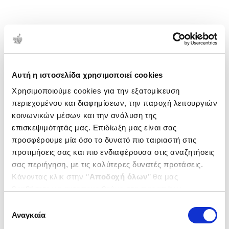
Αυτή η ιστοσελίδα χρησιμοποιεί cookies
Χρησιμοποιούμε cookies για την εξατομίκευση
περιεχομένου και διαφημίσεων, την παροχή λειτουργιών
κοινωνικών μέσων και την ανάλυση της
επισκεψιμότητάς μας. Επιδίωξη μας είναι σας
προσφέρουμε μία όσο το δυνατό πιο ταιριαστή στις
προτιμήσεις σας και πιο ενδιαφέρουσα στις αναζητήσεις
σας περιήγηση, με τις καλύτερες δυνατές προτάσεις.
Κάνοντας κλικ στην ‘’
Αποδοχή όλων
’’ θα μας
βοηθήσετε να ανταποκριθούμε στα παραπάνω.
Μπορείτε επίσης να επεξεργαστείτε ποια cookies σας
Επιλογή
ενδιαφέρουν και να επιλέξετε από τα παρακάτω με την
Αναγκαία
συγκατάθεσης
‘’
Αποδοχή επιλογών
΄΄και να ενημερωθείτε σχετικά με