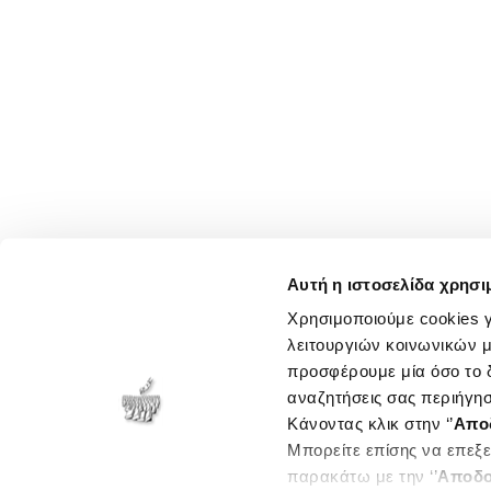
Αυτή η ιστοσελίδα χρησι
Χρησιμοποιούμε cookies γ
λειτουργιών κοινωνικών μ
προσφέρουμε μία όσο το δ
αναζητήσεις σας περιήγησ
Κάνοντας κλικ στην ‘’
Απο
Μπορείτε επίσης να επεξε
παρακάτω με την ‘’
Αποδο