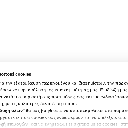
μοποιεί cookies
ια την εξατομίκευση περιεχομένου και διαφημίσεων, την παρο
έσων και την ανάλυση της επισκεψιμότητάς μας. Επιδίωξη μας 
υνατό πιο ταιριαστή στις προτιμήσεις σας και πιο ενδιαφέρουσα
η, με τις καλύτερες δυνατές προτάσεις.
δοχή όλων
’’ θα μας βοηθήσετε να ανταποκριθούμε στα παρα
ργαστείτε ποια cookies σας ενδιαφέρουν και να επιλέξετε από
χή επιλογών
΄΄και να ενημερωθείτε σχετικά με τα cookies στ