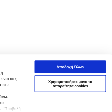
Αποδοχή Όλων
χή
είναι σας
Χρησιμοποιήστε μόνο τα
 στις
απαραίτητα cookies
πάνω.
 τα
ην ‘’Προβολή