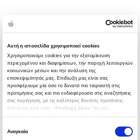
Αυτή η ιστοσελίδα χρησιμοποιεί cookies
Χρησιμοποιούμε cookies για την εξατομίκευση
περιεχομένου και διαφημίσεων, την παροχή λειτουργιών
κοινωνικών μέσων και την ανάλυση της
επισκεψιμότητάς μας. Επιδίωξη μας είναι σας
προσφέρουμε μία όσο το δυνατό πιο ταιριαστή στις
προτιμήσεις σας και πιο ενδιαφέρουσα στις αναζητήσεις
σας περιήγηση, με τις καλύτερες δυνατές προτάσεις.
Κάνοντας κλικ στην ‘’
Αποδοχή όλων
’’ θα μας
βοηθήσετε να ανταποκριθούμε στα παραπάνω.
Μπορείτε επίσης να επεξεργαστείτε ποια cookies σας
Επιλογή
ενδιαφέρουν και να επιλέξετε από τα παρακάτω με την
Αναγκαία
συγκατάθεσης
‘’
Αποδοχή επιλογών
΄΄και να ενημερωθείτε σχετικά με