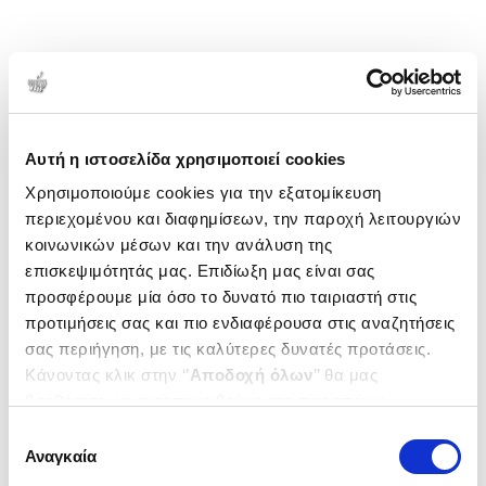
Αυτή η ιστοσελίδα χρησιμοποιεί cookies
Χρησιμοποιούμε cookies για την εξατομίκευση
περιεχομένου και διαφημίσεων, την παροχή λειτουργιών
κοινωνικών μέσων και την ανάλυση της
επισκεψιμότητάς μας. Επιδίωξη μας είναι σας
προσφέρουμε μία όσο το δυνατό πιο ταιριαστή στις
προτιμήσεις σας και πιο ενδιαφέρουσα στις αναζητήσεις
σας περιήγηση, με τις καλύτερες δυνατές προτάσεις.
Κάνοντας κλικ στην ‘’
Αποδοχή όλων
’’ θα μας
βοηθήσετε να ανταποκριθούμε στα παραπάνω.
Μπορείτε επίσης να επεξεργαστείτε ποια cookies σας
Επιλογή
ενδιαφέρουν και να επιλέξετε από τα παρακάτω με την
Αναγκαία
συγκατάθεσης
‘’
Αποδοχή επιλογών
΄΄και να ενημερωθείτε σχετικά με