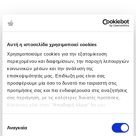
Αυτή η ιστοσελίδα χρησιμοποιεί cookies
Χρησιμοποιούμε cookies για την εξατομίκευση
περιεχομένου και διαφημίσεων, την παροχή λειτουργιών
κοινωνικών μέσων και την ανάλυση της
επισκεψιμότητάς μας. Επιδίωξη μας είναι σας
προσφέρουμε μία όσο το δυνατό πιο ταιριαστή στις
προτιμήσεις σας και πιο ενδιαφέρουσα στις αναζητήσεις
σας περιήγηση, με τις καλύτερες δυνατές προτάσεις.
Κάνοντας κλικ στην ‘’
Αποδοχή όλων
’’ θα μας
βοηθήσετε να ανταποκριθούμε στα παραπάνω.
Μπορείτε επίσης να επεξεργαστείτε ποια cookies σας
Επιλογή
ενδιαφέρουν και να επιλέξετε από τα παρακάτω με την
Αναγκαία
συγκατάθεσης
‘’
Αποδοχή επιλογών
΄΄και να ενημερωθείτε σχετικά με