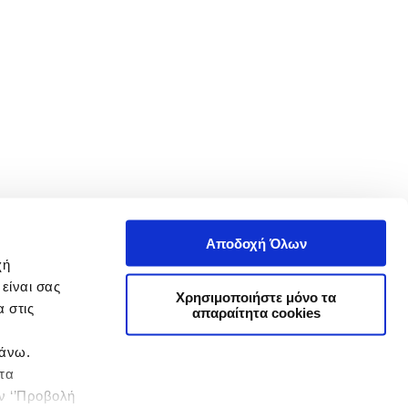
Αποδοχή Όλων
χή
είναι σας
Χρησιμοποιήστε μόνο τα
 στις
απαραίτητα cookies
πάνω.
 τα
ην ‘’Προβολή