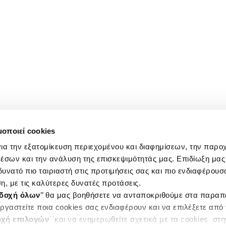
μοποιεί cookies
ια την εξατομίκευση περιεχομένου και διαφημίσεων, την παρο
έσων και την ανάλυση της επισκεψιμότητάς μας. Επιδίωξη μας 
υνατό πιο ταιριαστή στις προτιμήσεις σας και πιο ενδιαφέρουσα
η, με τις καλύτερες δυνατές προτάσεις.
δοχή όλων
’’ θα μας βοηθήσετε να ανταποκριθούμε στα παρα
ργαστείτε ποια cookies σας ενδιαφέρουν και να επιλέξετε από
χή επιλογών
΄΄και να ενημερωθείτε σχετικά με τα cookies στ