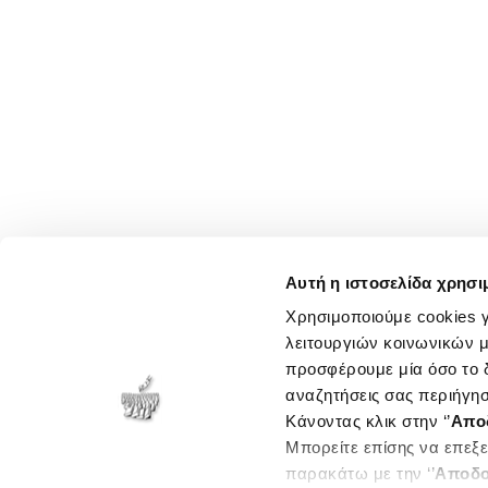
Αυτή η ιστοσελίδα χρησι
Χρησιμοποιούμε cookies γ
λειτουργιών κοινωνικών μ
προσφέρουμε μία όσο το δ
αναζητήσεις σας περιήγησ
Κάνοντας κλικ στην ‘’
Απο
Μπορείτε επίσης να επεξε
παρακάτω με την ‘’
Αποδο