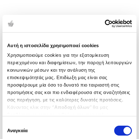
Αυτή η ιστοσελίδα χρησιμοποιεί cookies
Χρησιμοποιούμε cookies για την εξατομίκευση
περιεχομένου και διαφημίσεων, την παροχή λειτουργιών
κοινωνικών μέσων και την ανάλυση της
επισκεψιμότητάς μας. Επιδίωξη μας είναι σας
προσφέρουμε μία όσο το δυνατό πιο ταιριαστή στις
προτιμήσεις σας και πιο ενδιαφέρουσα στις αναζητήσεις
σας περιήγηση, με τις καλύτερες δυνατές προτάσεις.
Κάνοντας κλικ στην ‘’
Αποδοχή όλων
’’ θα μας
βοηθήσετε να ανταποκριθούμε στα παραπάνω.
Μπορείτε επίσης να επεξεργαστείτε ποια cookies σας
Επιλογή
ενδιαφέρουν και να επιλέξετε από τα παρακάτω με την
Αναγκαία
συγκατάθεσης
‘’
Αποδοχή επιλογών
΄΄και να ενημερωθείτε σχετικά με