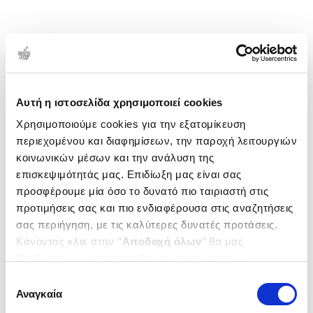
Αυτή η ιστοσελίδα χρησιμοποιεί cookies
Χρησιμοποιούμε cookies για την εξατομίκευση
περιεχομένου και διαφημίσεων, την παροχή λειτουργιών
κοινωνικών μέσων και την ανάλυση της
επισκεψιμότητάς μας. Επιδίωξη μας είναι σας
προσφέρουμε μία όσο το δυνατό πιο ταιριαστή στις
προτιμήσεις σας και πιο ενδιαφέρουσα στις αναζητήσεις
σας περιήγηση, με τις καλύτερες δυνατές προτάσεις.
Κάνοντας κλικ στην ‘’
Αποδοχή όλων
’’ θα μας
βοηθήσετε να ανταποκριθούμε στα παραπάνω.
Μπορείτε επίσης να επεξεργαστείτε ποια cookies σας
Επιλογή
ενδιαφέρουν και να επιλέξετε από τα παρακάτω με την
Αναγκαία
συγκατάθεσης
‘’
Αποδοχή επιλογών
΄΄και να ενημερωθείτε σχετικά με