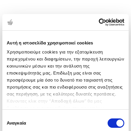
Αυτή η ιστοσελίδα χρησιμοποιεί cookies
Χρησιμοποιούμε cookies για την εξατομίκευση
περιεχομένου και διαφημίσεων, την παροχή λειτουργιών
κοινωνικών μέσων και την ανάλυση της
επισκεψιμότητάς μας. Επιδίωξη μας είναι σας
προσφέρουμε μία όσο το δυνατό πιο ταιριαστή στις
προτιμήσεις σας και πιο ενδιαφέρουσα στις αναζητήσεις
σας περιήγηση, με τις καλύτερες δυνατές προτάσεις.
Κάνοντας κλικ στην ‘’
Αποδοχή όλων
’’ θα μας
βοηθήσετε να ανταποκριθούμε στα παραπάνω.
Μπορείτε επίσης να επεξεργαστείτε ποια cookies σας
Επιλογή
ενδιαφέρουν και να επιλέξετε από τα παρακάτω με την
Αναγκαία
συγκατάθεσης
‘’
Αποδοχή επιλογών
΄΄και να ενημερωθείτε σχετικά με