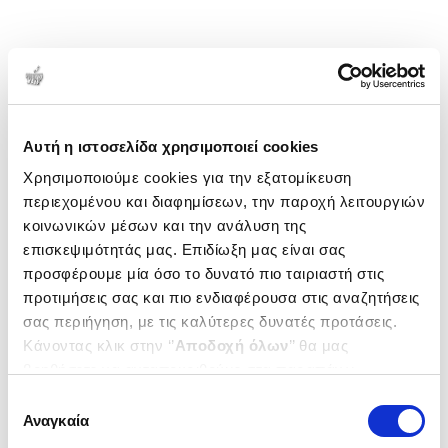
Αυτή η ιστοσελίδα χρησιμοποιεί cookies
Χρησιμοποιούμε cookies για την εξατομίκευση
περιεχομένου και διαφημίσεων, την παροχή λειτουργιών
κοινωνικών μέσων και την ανάλυση της
επισκεψιμότητάς μας. Επιδίωξη μας είναι σας
προσφέρουμε μία όσο το δυνατό πιο ταιριαστή στις
προτιμήσεις σας και πιο ενδιαφέρουσα στις αναζητήσεις
σας περιήγηση, με τις καλύτερες δυνατές προτάσεις.
Κάνοντας κλικ στην ‘’
Αποδοχή όλων
’’ θα μας
βοηθήσετε να ανταποκριθούμε στα παραπάνω.
Μπορείτε επίσης να επεξεργαστείτε ποια cookies σας
Επιλογή
ενδιαφέρουν και να επιλέξετε από τα παρακάτω με την
Αναγκαία
συγκατάθεσης
‘’
Αποδοχή επιλογών
΄΄και να ενημερωθείτε σχετικά με