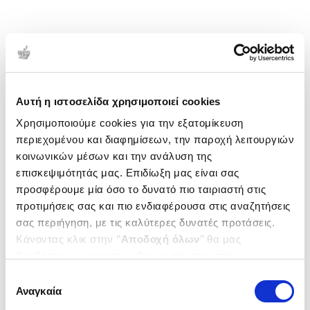
Αυτή η ιστοσελίδα χρησιμοποιεί cookies
Χρησιμοποιούμε cookies για την εξατομίκευση
περιεχομένου και διαφημίσεων, την παροχή λειτουργιών
κοινωνικών μέσων και την ανάλυση της
επισκεψιμότητάς μας. Επιδίωξη μας είναι σας
προσφέρουμε μία όσο το δυνατό πιο ταιριαστή στις
προτιμήσεις σας και πιο ενδιαφέρουσα στις αναζητήσεις
σας περιήγηση, με τις καλύτερες δυνατές προτάσεις.
Κάνοντας κλικ στην ‘’
Αποδοχή όλων
’’ θα μας
βοηθήσετε να ανταποκριθούμε στα παραπάνω.
Μπορείτε επίσης να επεξεργαστείτε ποια cookies σας
Επιλογή
ενδιαφέρουν και να επιλέξετε από τα παρακάτω με την
Αναγκαία
συγκατάθεσης
‘’
Αποδοχή επιλογών
΄΄και να ενημερωθείτε σχετικά με