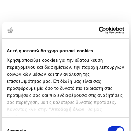
Αυτή η ιστοσελίδα χρησιμοποιεί cookies
Χρησιμοποιούμε cookies για την εξατομίκευση
περιεχομένου και διαφημίσεων, την παροχή λειτουργιών
κοινωνικών μέσων και την ανάλυση της
επισκεψιμότητάς μας. Επιδίωξη μας είναι σας
προσφέρουμε μία όσο το δυνατό πιο ταιριαστή στις
προτιμήσεις σας και πιο ενδιαφέρουσα στις αναζητήσεις
σας περιήγηση, με τις καλύτερες δυνατές προτάσεις.
Κάνοντας κλικ στην ‘’
Αποδοχή όλων
’’ θα μας
βοηθήσετε να ανταποκριθούμε στα παραπάνω.
Μπορείτε επίσης να επεξεργαστείτε ποια cookies σας
Επιλογή
ενδιαφέρουν και να επιλέξετε από τα παρακάτω με την
Αναγκαία