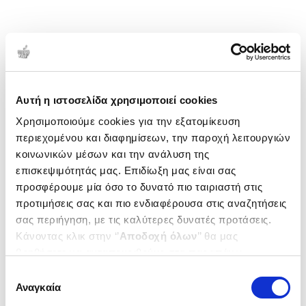
Αυτή η ιστοσελίδα χρησιμοποιεί cookies
Χρησιμοποιούμε cookies για την εξατομίκευση
περιεχομένου και διαφημίσεων, την παροχή λειτουργιών
κοινωνικών μέσων και την ανάλυση της
επισκεψιμότητάς μας. Επιδίωξη μας είναι σας
προσφέρουμε μία όσο το δυνατό πιο ταιριαστή στις
προτιμήσεις σας και πιο ενδιαφέρουσα στις αναζητήσεις
σας περιήγηση, με τις καλύτερες δυνατές προτάσεις.
Κάνοντας κλικ στην ‘’
Αποδοχή όλων
’’ θα μας
βοηθήσετε να ανταποκριθούμε στα παραπάνω.
Μπορείτε επίσης να επεξεργαστείτε ποια cookies σας
Επιλογή
ενδιαφέρουν και να επιλέξετε από τα παρακάτω με την
Αναγκαία
συγκατάθεσης
‘’
Αποδοχή επιλογών
΄΄και να ενημερωθείτε σχετικά με