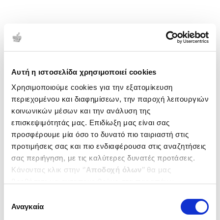
Αυτή η ιστοσελίδα χρησιμοποιεί cookies
Χρησιμοποιούμε cookies για την εξατομίκευση
περιεχομένου και διαφημίσεων, την παροχή λειτουργιών
κοινωνικών μέσων και την ανάλυση της
επισκεψιμότητάς μας. Επιδίωξη μας είναι σας
προσφέρουμε μία όσο το δυνατό πιο ταιριαστή στις
προτιμήσεις σας και πιο ενδιαφέρουσα στις αναζητήσεις
σας περιήγηση, με τις καλύτερες δυνατές προτάσεις.
Κάνοντας κλικ στην ‘’
Αποδοχή όλων
’’ θα μας
βοηθήσετε να ανταποκριθούμε στα παραπάνω.
Μπορείτε επίσης να επεξεργαστείτε ποια cookies σας
Επιλογή
ενδιαφέρουν και να επιλέξετε από τα παρακάτω με την
Αναγκαία
συγκατάθεσης
‘’
Αποδοχή επιλογών
΄΄και να ενημερωθείτε σχετικά με