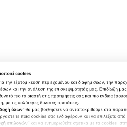
μοποιεί cookies
ια την εξατομίκευση περιεχομένου και διαφημίσεων, την παρο
έσων και την ανάλυση της επισκεψιμότητάς μας. Επιδίωξη μας 
υνατό πιο ταιριαστή στις προτιμήσεις σας και πιο ενδιαφέρουσα
η, με τις καλύτερες δυνατές προτάσεις.
δοχή όλων
’’ θα μας βοηθήσετε να ανταποκριθούμε στα παρα
ργαστείτε ποια cookies σας ενδιαφέρουν και να επιλέξετε από
χή επιλογών
΄΄και να ενημερωθείτε σχετικά με τα cookies στ