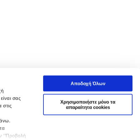
Αποδοχή Όλων
χή
είναι σας
Χρησιμοποιήστε μόνο τα
 στις
απαραίτητα cookies
πάνω.
 τα
ην ‘’Προβολή