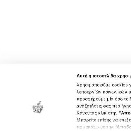
Αυτή η ιστοσελίδα χρησι
Χρησιμοποιούμε cookies γ
λειτουργιών κοινωνικών μ
προσφέρουμε μία όσο το δ
αναζητήσεις σας περιήγησ
Κάνοντας κλικ στην ‘’
Απο
Μπορείτε επίσης να επεξε
παρακάτω με την ‘’
Αποδο