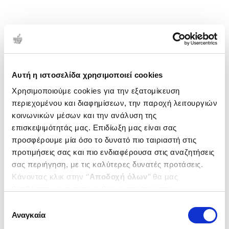
Αυτή η ιστοσελίδα χρησιμοποιεί cookies
Χρησιμοποιούμε cookies για την εξατομίκευση
περιεχομένου και διαφημίσεων, την παροχή λειτουργιών
κοινωνικών μέσων και την ανάλυση της
επισκεψιμότητάς μας. Επιδίωξη μας είναι σας
προσφέρουμε μία όσο το δυνατό πιο ταιριαστή στις
προτιμήσεις σας και πιο ενδιαφέρουσα στις αναζητήσεις
σας περιήγηση, με τις καλύτερες δυνατές προτάσεις.
Κάνοντας κλικ στην ‘’
Αποδοχή όλων
’’ θα μας
βοηθήσετε να ανταποκριθούμε στα παραπάνω.
Μπορείτε επίσης να επεξεργαστείτε ποια cookies σας
Επιλογή
ενδιαφέρουν και να επιλέξετε από τα παρακάτω με την
Αναγκαία
συγκατάθεσης
‘’
Αποδοχή επιλογών
΄΄και να ενημερωθείτε σχετικά με