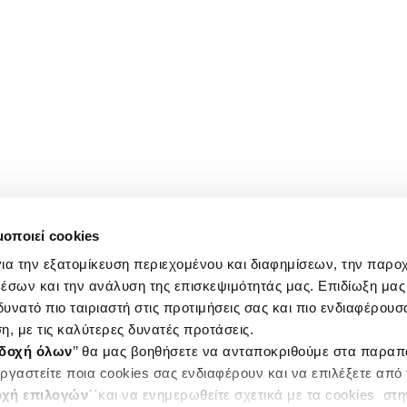
μοποιεί cookies
ια την εξατομίκευση περιεχομένου και διαφημίσεων, την παρο
έσων και την ανάλυση της επισκεψιμότητάς μας. Επιδίωξη μας 
υνατό πιο ταιριαστή στις προτιμήσεις σας και πιο ενδιαφέρουσα
η, με τις καλύτερες δυνατές προτάσεις.
δοχή όλων
’’ θα μας βοηθήσετε να ανταποκριθούμε στα παρα
ργαστείτε ποια cookies σας ενδιαφέρουν και να επιλέξετε από
χή επιλογών
΄΄και να ενημερωθείτε σχετικά με τα cookies στ