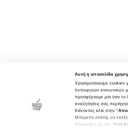
Αυτή η ιστοσελίδα χρησι
Χρησιμοποιούμε cookies γ
λειτουργιών κοινωνικών μ
προσφέρουμε μία όσο το δ
αναζητήσεις σας περιήγησ
Κάνοντας κλικ στην ‘’
Απο
Μπορείτε επίσης να επεξε
παρακάτω με την ‘’
Αποδο