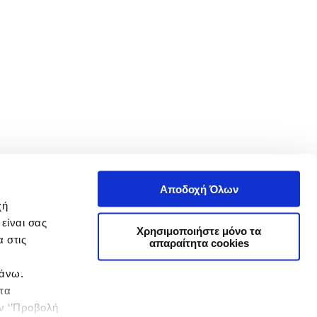
Αποδοχή Όλων
χή
είναι σας
Χρησιμοποιήστε μόνο τα
 στις
απαραίτητα cookies
πάνω.
 τα
ην ‘’Προβολή