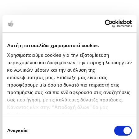
Αυτή η ιστοσελίδα χρησιμοποιεί cookies
Χρησιμοποιούμε cookies για την εξατομίκευση
περιεχομένου και διαφημίσεων, την παροχή λειτουργιών
κοινωνικών μέσων και την ανάλυση της
επισκεψιμότητάς μας. Επιδίωξη μας είναι σας
προσφέρουμε μία όσο το δυνατό πιο ταιριαστή στις
προτιμήσεις σας και πιο ενδιαφέρουσα στις αναζητήσεις
σας περιήγηση, με τις καλύτερες δυνατές προτάσεις.
Κάνοντας κλικ στην ‘’
Αποδοχή όλων
’’ θα μας
βοηθήσετε να ανταποκριθούμε στα παραπάνω.
Μπορείτε επίσης να επεξεργαστείτε ποια cookies σας
Επιλογή
ενδιαφέρουν και να επιλέξετε από τα παρακάτω με την
Αναγκαία
συγκατάθεσης
‘’
Αποδοχή επιλογών
΄΄και να ενημερωθείτε σχετικά με