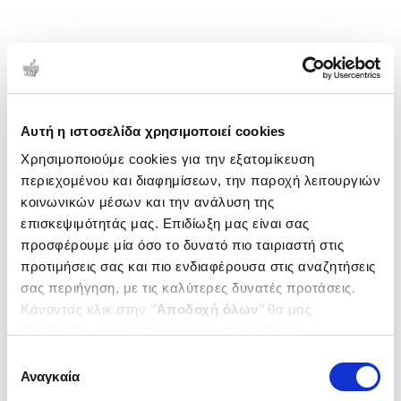
Αυτή η ιστοσελίδα χρησιμοποιεί cookies
Χρησιμοποιούμε cookies για την εξατομίκευση
περιεχομένου και διαφημίσεων, την παροχή λειτουργιών
κοινωνικών μέσων και την ανάλυση της
επισκεψιμότητάς μας. Επιδίωξη μας είναι σας
προσφέρουμε μία όσο το δυνατό πιο ταιριαστή στις
προτιμήσεις σας και πιο ενδιαφέρουσα στις αναζητήσεις
σας περιήγηση, με τις καλύτερες δυνατές προτάσεις.
Κάνοντας κλικ στην ‘’
Αποδοχή όλων
’’ θα μας
βοηθήσετε να ανταποκριθούμε στα παραπάνω.
Μπορείτε επίσης να επεξεργαστείτε ποια cookies σας
Επιλογή
ενδιαφέρουν και να επιλέξετε από τα παρακάτω με την
Αναγκαία
συγκατάθεσης
‘’
Αποδοχή επιλογών
΄΄και να ενημερωθείτε σχετικά με