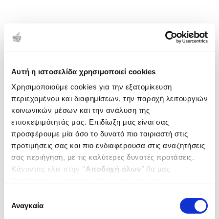
Αυτή η ιστοσελίδα χρησιμοποιεί cookies
Χρησιμοποιούμε cookies για την εξατομίκευση
περιεχομένου και διαφημίσεων, την παροχή λειτουργιών
κοινωνικών μέσων και την ανάλυση της
επισκεψιμότητάς μας. Επιδίωξη μας είναι σας
προσφέρουμε μία όσο το δυνατό πιο ταιριαστή στις
προτιμήσεις σας και πιο ενδιαφέρουσα στις αναζητήσεις
σας περιήγηση, με τις καλύτερες δυνατές προτάσεις.
Κάνοντας κλικ στην ‘’
Αποδοχή όλων
’’ θα μας
βοηθήσετε να ανταποκριθούμε στα παραπάνω.
Μπορείτε επίσης να επεξεργαστείτε ποια cookies σας
Επιλογή
ενδιαφέρουν και να επιλέξετε από τα παρακάτω με την
Αναγκαία
συγκατάθεσης
‘’
Αποδοχή επιλογών
΄΄και να ενημερωθείτε σχετικά με