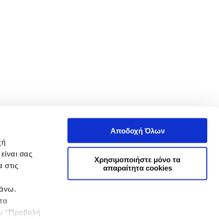
Αποδοχή Όλων
χή
είναι σας
Χρησιμοποιήστε μόνο τα
 στις
απαραίτητα cookies
πάνω.
 τα
ην ‘’Προβολή