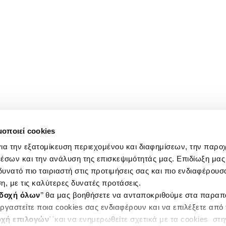
μοποιεί cookies
ια την εξατομίκευση περιεχομένου και διαφημίσεων, την παρο
έσων και την ανάλυση της επισκεψιμότητάς μας. Επιδίωξη μας 
υνατό πιο ταιριαστή στις προτιμήσεις σας και πιο ενδιαφέρουσα
η, με τις καλύτερες δυνατές προτάσεις.
δοχή όλων
’’ θα μας βοηθήσετε να ανταποκριθούμε στα παρα
ργαστείτε ποια cookies σας ενδιαφέρουν και να επιλέξετε από
χή επιλογών
΄΄και να ενημερωθείτε σχετικά με τα cookies στ