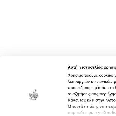
Αυτή η ιστοσελίδα χρησι
Χρησιμοποιούμε cookies γ
λειτουργιών κοινωνικών μ
προσφέρουμε μία όσο το δ
αναζητήσεις σας περιήγησ
Κάνοντας κλικ στην ‘’
Απο
Μπορείτε επίσης να επεξε
παρακάτω με την ‘’
Αποδο