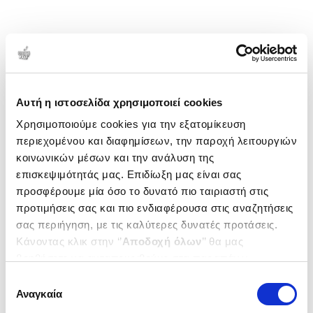
Αυτή η ιστοσελίδα χρησιμοποιεί cookies
Χρησιμοποιούμε cookies για την εξατομίκευση
περιεχομένου και διαφημίσεων, την παροχή λειτουργιών
κοινωνικών μέσων και την ανάλυση της
επισκεψιμότητάς μας. Επιδίωξη μας είναι σας
προσφέρουμε μία όσο το δυνατό πιο ταιριαστή στις
προτιμήσεις σας και πιο ενδιαφέρουσα στις αναζητήσεις
σας περιήγηση, με τις καλύτερες δυνατές προτάσεις.
Κάνοντας κλικ στην ‘’
Αποδοχή όλων
’’ θα μας
βοηθήσετε να ανταποκριθούμε στα παραπάνω.
Μπορείτε επίσης να επεξεργαστείτε ποια cookies σας
Επιλογή
ενδιαφέρουν και να επιλέξετε από τα παρακάτω με την
Αναγκαία
συγκατάθεσης
‘’
Αποδοχή επιλογών
΄΄και να ενημερωθείτε σχετικά με