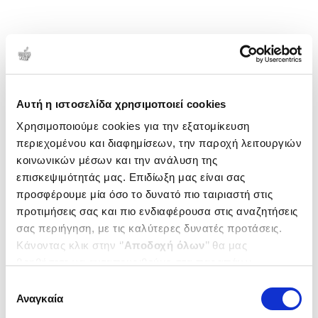
Αυτή η ιστοσελίδα χρησιμοποιεί cookies
Χρησιμοποιούμε cookies για την εξατομίκευση
περιεχομένου και διαφημίσεων, την παροχή λειτουργιών
κοινωνικών μέσων και την ανάλυση της
επισκεψιμότητάς μας. Επιδίωξη μας είναι σας
προσφέρουμε μία όσο το δυνατό πιο ταιριαστή στις
προτιμήσεις σας και πιο ενδιαφέρουσα στις αναζητήσεις
σας περιήγηση, με τις καλύτερες δυνατές προτάσεις.
Κάνοντας κλικ στην ‘’
Αποδοχή όλων
’’ θα μας
βοηθήσετε να ανταποκριθούμε στα παραπάνω.
Μπορείτε επίσης να επεξεργαστείτε ποια cookies σας
Επιλογή
ενδιαφέρουν και να επιλέξετε από τα παρακάτω με την
Αναγκαία
συγκατάθεσης
‘’
Αποδοχή επιλογών
΄΄και να ενημερωθείτε σχετικά με