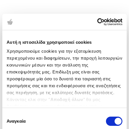
Αυτή η ιστοσελίδα χρησιμοποιεί cookies
Χρησιμοποιούμε cookies για την εξατομίκευση
περιεχομένου και διαφημίσεων, την παροχή λειτουργιών
κοινωνικών μέσων και την ανάλυση της
επισκεψιμότητάς μας. Επιδίωξη μας είναι σας
προσφέρουμε μία όσο το δυνατό πιο ταιριαστή στις
προτιμήσεις σας και πιο ενδιαφέρουσα στις αναζητήσεις
σας περιήγηση, με τις καλύτερες δυνατές προτάσεις.
Κάνοντας κλικ στην ‘’
Αποδοχή όλων
’’ θα μας
βοηθήσετε να ανταποκριθούμε στα παραπάνω.
Μπορείτε επίσης να επεξεργαστείτε ποια cookies σας
Επιλογή
ενδιαφέρουν και να επιλέξετε από τα παρακάτω με την
Αναγκαία
συγκατάθεσης
‘’
Αποδοχή επιλογών
΄΄και να ενημερωθείτε σχετικά με