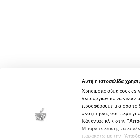
Αυτή η ιστοσελίδα χρησι
Χρησιμοποιούμε cookies γ
λειτουργιών κοινωνικών μ
προσφέρουμε μία όσο το δ
αναζητήσεις σας περιήγησ
Κάνοντας κλικ στην ‘’
Απο
Μπορείτε επίσης να επεξε
παρακάτω με την ‘’
Αποδο