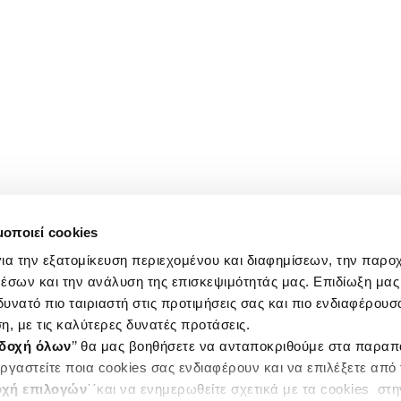
μοποιεί cookies
ια την εξατομίκευση περιεχομένου και διαφημίσεων, την παρο
έσων και την ανάλυση της επισκεψιμότητάς μας. Επιδίωξη μας 
υνατό πιο ταιριαστή στις προτιμήσεις σας και πιο ενδιαφέρουσα
η, με τις καλύτερες δυνατές προτάσεις.
δοχή όλων
’’ θα μας βοηθήσετε να ανταποκριθούμε στα παρα
ργαστείτε ποια cookies σας ενδιαφέρουν και να επιλέξετε από
χή επιλογών
΄΄και να ενημερωθείτε σχετικά με τα cookies στ