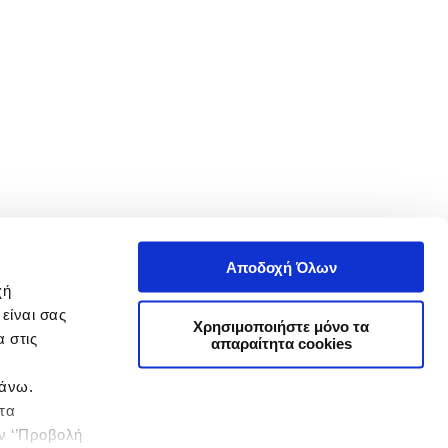
Αποδοχή Όλων
χή
είναι σας
Χρησιμοποιήστε μόνο τα
 στις
απαραίτητα cookies
πάνω.
 τα
ην ‘’Προβολή