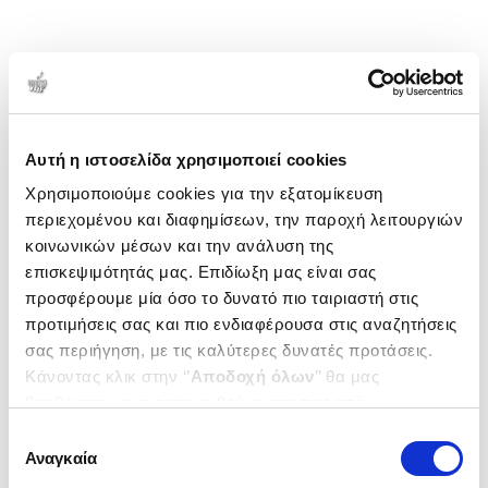
Αυτή η ιστοσελίδα χρησιμοποιεί cookies
Χρησιμοποιούμε cookies για την εξατομίκευση
περιεχομένου και διαφημίσεων, την παροχή λειτουργιών
κοινωνικών μέσων και την ανάλυση της
επισκεψιμότητάς μας. Επιδίωξη μας είναι σας
προσφέρουμε μία όσο το δυνατό πιο ταιριαστή στις
προτιμήσεις σας και πιο ενδιαφέρουσα στις αναζητήσεις
σας περιήγηση, με τις καλύτερες δυνατές προτάσεις.
Κάνοντας κλικ στην ‘’
Αποδοχή όλων
’’ θα μας
βοηθήσετε να ανταποκριθούμε στα παραπάνω.
Μπορείτε επίσης να επεξεργαστείτε ποια cookies σας
Επιλογή
ενδιαφέρουν και να επιλέξετε από τα παρακάτω με την
Αναγκαία
συγκατάθεσης
‘’
Αποδοχή επιλογών
΄΄και να ενημερωθείτε σχετικά με