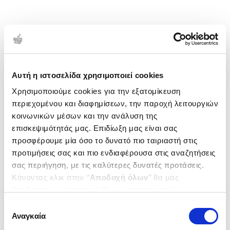
Αυτή η ιστοσελίδα χρησιμοποιεί cookies
Χρησιμοποιούμε cookies για την εξατομίκευση
περιεχομένου και διαφημίσεων, την παροχή λειτουργιών
κοινωνικών μέσων και την ανάλυση της
επισκεψιμότητάς μας. Επιδίωξη μας είναι σας
προσφέρουμε μία όσο το δυνατό πιο ταιριαστή στις
προτιμήσεις σας και πιο ενδιαφέρουσα στις αναζητήσεις
σας περιήγηση, με τις καλύτερες δυνατές προτάσεις.
Κάνοντας κλικ στην ‘’
Αποδοχή όλων
’’ θα μας
βοηθήσετε να ανταποκριθούμε στα παραπάνω.
Μπορείτε επίσης να επεξεργαστείτε ποια cookies σας
Επιλογή
ενδιαφέρουν και να επιλέξετε από τα παρακάτω με την
Αναγκαία
συγκατάθεσης
‘’
Αποδοχή επιλογών
΄΄και να ενημερωθείτε σχετικά με