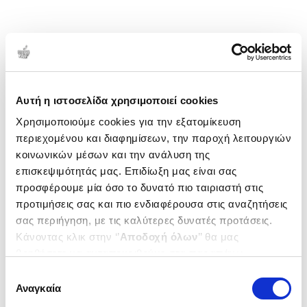
Αυτή η ιστοσελίδα χρησιμοποιεί cookies
Χρησιμοποιούμε cookies για την εξατομίκευση
περιεχομένου και διαφημίσεων, την παροχή λειτουργιών
κοινωνικών μέσων και την ανάλυση της
επισκεψιμότητάς μας. Επιδίωξη μας είναι σας
προσφέρουμε μία όσο το δυνατό πιο ταιριαστή στις
προτιμήσεις σας και πιο ενδιαφέρουσα στις αναζητήσεις
σας περιήγηση, με τις καλύτερες δυνατές προτάσεις.
Κάνοντας κλικ στην ‘’
Αποδοχή όλων
’’ θα μας
βοηθήσετε να ανταποκριθούμε στα παραπάνω.
Μπορείτε επίσης να επεξεργαστείτε ποια cookies σας
Επιλογή
ενδιαφέρουν και να επιλέξετε από τα παρακάτω με την
Αναγκαία
συγκατάθεσης
‘’
Αποδοχή επιλογών
΄΄και να ενημερωθείτε σχετικά με