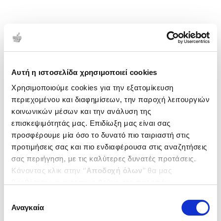
Αυτή η ιστοσελίδα χρησιμοποιεί cookies
Χρησιμοποιούμε cookies για την εξατομίκευση
περιεχομένου και διαφημίσεων, την παροχή λειτουργιών
κοινωνικών μέσων και την ανάλυση της
επισκεψιμότητάς μας. Επιδίωξη μας είναι σας
προσφέρουμε μία όσο το δυνατό πιο ταιριαστή στις
προτιμήσεις σας και πιο ενδιαφέρουσα στις αναζητήσεις
σας περιήγηση, με τις καλύτερες δυνατές προτάσεις.
Κάνοντας κλικ στην ‘’
Αποδοχή όλων
’’ θα μας
βοηθήσετε να ανταποκριθούμε στα παραπάνω.
Μπορείτε επίσης να επεξεργαστείτε ποια cookies σας
Επιλογή
ενδιαφέρουν και να επιλέξετε από τα παρακάτω με την
Αναγκαία
συγκατάθεσης
‘’
Αποδοχή επιλογών
΄΄και να ενημερωθείτε σχετικά με