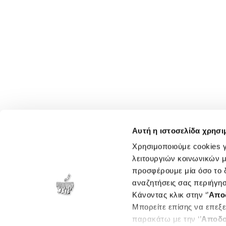
Αυτή η ιστοσελίδα χρησι
Χρησιμοποιούμε cookies γ
λειτουργιών κοινωνικών μ
προσφέρουμε μία όσο το δ
αναζητήσεις σας περιήγησ
Κάνοντας κλικ στην ‘’
Απο
Μπορείτε επίσης να επεξε
παρακάτω με την ‘’
Αποδο