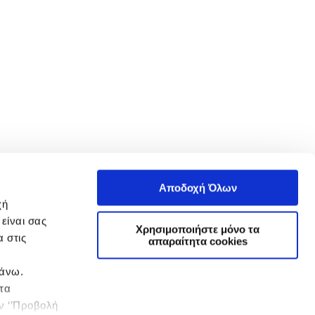
Αποδοχή Όλων
χή
είναι σας
Χρησιμοποιήστε μόνο τα
 στις
απαραίτητα cookies
πάνω.
 τα
ην ‘’Προβολή