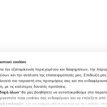
μοποιεί cookies
ια την εξατομίκευση περιεχομένου και διαφημίσεων, την παρο
έσων και την ανάλυση της επισκεψιμότητάς μας. Επιδίωξη μας 
υνατό πιο ταιριαστή στις προτιμήσεις σας και πιο ενδιαφέρουσα
η, με τις καλύτερες δυνατές προτάσεις.
δοχή όλων
’’ θα μας βοηθήσετε να ανταποκριθούμε στα παρα
ργαστείτε ποια cookies σας ενδιαφέρουν και να επιλέξετε από
χή επιλογών
΄΄και να ενημερωθείτε σχετικά με τα cookies στ