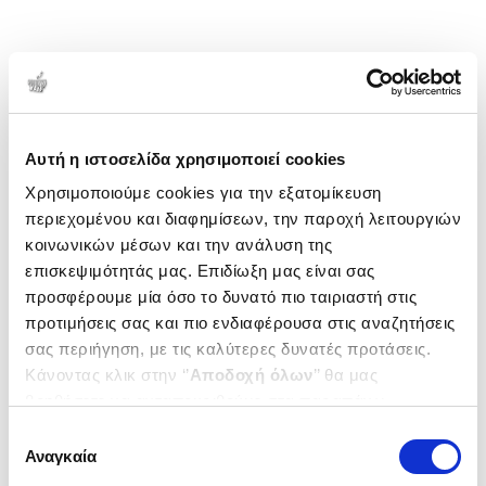
Αυτή η ιστοσελίδα χρησιμοποιεί cookies
Χρησιμοποιούμε cookies για την εξατομίκευση
περιεχομένου και διαφημίσεων, την παροχή λειτουργιών
κοινωνικών μέσων και την ανάλυση της
επισκεψιμότητάς μας. Επιδίωξη μας είναι σας
προσφέρουμε μία όσο το δυνατό πιο ταιριαστή στις
προτιμήσεις σας και πιο ενδιαφέρουσα στις αναζητήσεις
σας περιήγηση, με τις καλύτερες δυνατές προτάσεις.
Κάνοντας κλικ στην ‘’
Αποδοχή όλων
’’ θα μας
βοηθήσετε να ανταποκριθούμε στα παραπάνω.
Μπορείτε επίσης να επεξεργαστείτε ποια cookies σας
Επιλογή
ενδιαφέρουν και να επιλέξετε από τα παρακάτω με την
Αναγκαία
συγκατάθεσης
‘’
Αποδοχή επιλογών
΄΄και να ενημερωθείτε σχετικά με