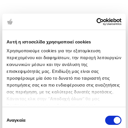
Αυτή η ιστοσελίδα χρησιμοποιεί cookies
Χρησιμοποιούμε cookies για την εξατομίκευση
περιεχομένου και διαφημίσεων, την παροχή λειτουργιών
κοινωνικών μέσων και την ανάλυση της
επισκεψιμότητάς μας. Επιδίωξη μας είναι σας
προσφέρουμε μία όσο το δυνατό πιο ταιριαστή στις
προτιμήσεις σας και πιο ενδιαφέρουσα στις αναζητήσεις
σας περιήγηση, με τις καλύτερες δυνατές προτάσεις.
Κάνοντας κλικ στην ‘’
Αποδοχή όλων
’’ θα μας
βοηθήσετε να ανταποκριθούμε στα παραπάνω.
Μπορείτε επίσης να επεξεργαστείτε ποια cookies σας
Επιλογή
ενδιαφέρουν και να επιλέξετε από τα παρακάτω με την
Αναγκαία
συγκατάθεσης
‘’
Αποδοχή επιλογών
΄΄και να ενημερωθείτε σχετικά με