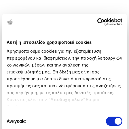
Αυτή η ιστοσελίδα χρησιμοποιεί cookies
Χρησιμοποιούμε cookies για την εξατομίκευση
περιεχομένου και διαφημίσεων, την παροχή λειτουργιών
κοινωνικών μέσων και την ανάλυση της
επισκεψιμότητάς μας. Επιδίωξη μας είναι σας
προσφέρουμε μία όσο το δυνατό πιο ταιριαστή στις
προτιμήσεις σας και πιο ενδιαφέρουσα στις αναζητήσεις
σας περιήγηση, με τις καλύτερες δυνατές προτάσεις.
Κάνοντας κλικ στην ‘’
Αποδοχή όλων
’’ θα μας
βοηθήσετε να ανταποκριθούμε στα παραπάνω.
Μπορείτε επίσης να επεξεργαστείτε ποια cookies σας
Επιλογή
ενδιαφέρουν και να επιλέξετε από τα παρακάτω με την
Αναγκαία
συγκατάθεσης
‘’
Αποδοχή επιλογών
΄΄και να ενημερωθείτε σχετικά με