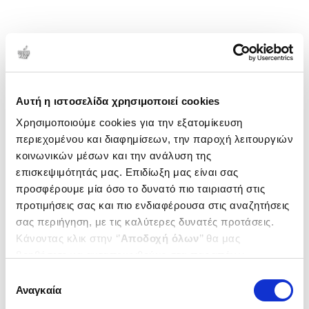
Αυτή η ιστοσελίδα χρησιμοποιεί cookies
Χρησιμοποιούμε cookies για την εξατομίκευση
περιεχομένου και διαφημίσεων, την παροχή λειτουργιών
κοινωνικών μέσων και την ανάλυση της
επισκεψιμότητάς μας. Επιδίωξη μας είναι σας
προσφέρουμε μία όσο το δυνατό πιο ταιριαστή στις
προτιμήσεις σας και πιο ενδιαφέρουσα στις αναζητήσεις
σας περιήγηση, με τις καλύτερες δυνατές προτάσεις.
Κάνοντας κλικ στην ‘’
Αποδοχή όλων
’’ θα μας
βοηθήσετε να ανταποκριθούμε στα παραπάνω.
Μπορείτε επίσης να επεξεργαστείτε ποια cookies σας
Επιλογή
ενδιαφέρουν και να επιλέξετε από τα παρακάτω με την
Αναγκαία
συγκατάθεσης
‘’
Αποδοχή επιλογών
΄΄και να ενημερωθείτε σχετικά με