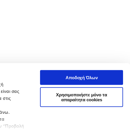
Αποδοχή Όλων
χή
είναι σας
Χρησιμοποιήστε μόνο τα
 στις
απαραίτητα cookies
πάνω.
 τα
ην ‘’Προβολή