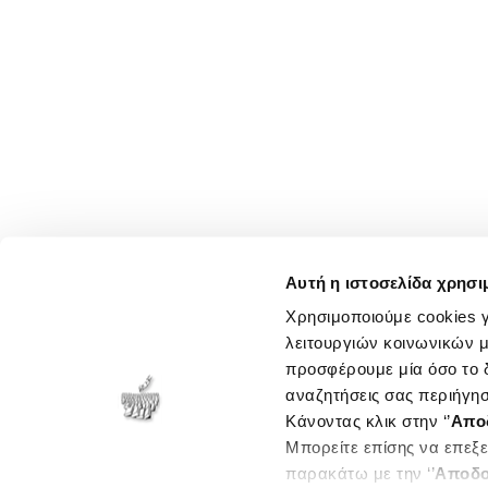
Αυτή η ιστοσελίδα χρησι
Χρησιμοποιούμε cookies γ
λειτουργιών κοινωνικών μ
προσφέρουμε μία όσο το δ
αναζητήσεις σας περιήγησ
Κάνοντας κλικ στην ‘’
Απο
Μπορείτε επίσης να επεξε
παρακάτω με την ‘’
Αποδο