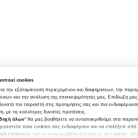
μοποιεί cookies
ια την εξατομίκευση περιεχομένου και διαφημίσεων, την παρο
έσων και την ανάλυση της επισκεψιμότητάς μας. Επιδίωξη μας 
υνατό πιο ταιριαστή στις προτιμήσεις σας και πιο ενδιαφέρουσα
η, με τις καλύτερες δυνατές προτάσεις.
δοχή όλων
’’ θα μας βοηθήσετε να ανταποκριθούμε στα παρα
ργαστείτε ποια cookies σας ενδιαφέρουν και να επιλέξετε από
χή επιλογών
΄΄και να ενημερωθείτε σχετικά με τα cookies στ