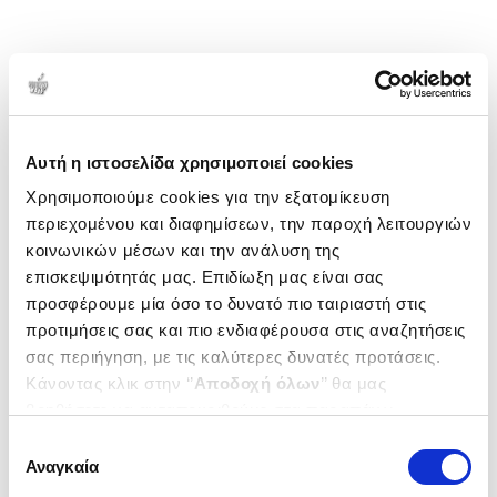
Αυτή η ιστοσελίδα χρησιμοποιεί cookies
Χρησιμοποιούμε cookies για την εξατομίκευση
περιεχομένου και διαφημίσεων, την παροχή λειτουργιών
κοινωνικών μέσων και την ανάλυση της
επισκεψιμότητάς μας. Επιδίωξη μας είναι σας
προσφέρουμε μία όσο το δυνατό πιο ταιριαστή στις
προτιμήσεις σας και πιο ενδιαφέρουσα στις αναζητήσεις
σας περιήγηση, με τις καλύτερες δυνατές προτάσεις.
Κάνοντας κλικ στην ‘’
Αποδοχή όλων
’’ θα μας
βοηθήσετε να ανταποκριθούμε στα παραπάνω.
Μπορείτε επίσης να επεξεργαστείτε ποια cookies σας
Επιλογή
ενδιαφέρουν και να επιλέξετε από τα παρακάτω με την
Αναγκαία
συγκατάθεσης
‘’
Αποδοχή επιλογών
΄΄και να ενημερωθείτε σχετικά με