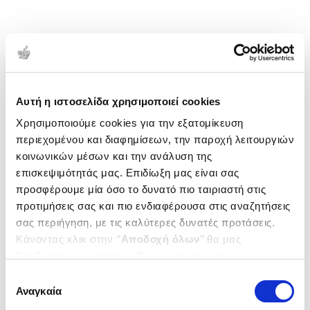
Αυτή η ιστοσελίδα χρησιμοποιεί cookies
Χρησιμοποιούμε cookies για την εξατομίκευση
περιεχομένου και διαφημίσεων, την παροχή λειτουργιών
κοινωνικών μέσων και την ανάλυση της
επισκεψιμότητάς μας. Επιδίωξη μας είναι σας
προσφέρουμε μία όσο το δυνατό πιο ταιριαστή στις
προτιμήσεις σας και πιο ενδιαφέρουσα στις αναζητήσεις
σας περιήγηση, με τις καλύτερες δυνατές προτάσεις.
Κάνοντας κλικ στην ‘’
Αποδοχή όλων
’’ θα μας
βοηθήσετε να ανταποκριθούμε στα παραπάνω.
Μπορείτε επίσης να επεξεργαστείτε ποια cookies σας
Επιλογή
ενδιαφέρουν και να επιλέξετε από τα παρακάτω με την
Αναγκαία
συγκατάθεσης
‘’
Αποδοχή επιλογών
΄΄και να ενημερωθείτε σχετικά με