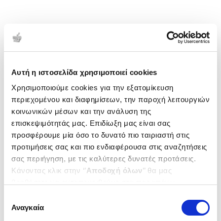
Αυτή η ιστοσελίδα χρησιμοποιεί cookies
Χρησιμοποιούμε cookies για την εξατομίκευση
περιεχομένου και διαφημίσεων, την παροχή λειτουργιών
κοινωνικών μέσων και την ανάλυση της
επισκεψιμότητάς μας. Επιδίωξη μας είναι σας
προσφέρουμε μία όσο το δυνατό πιο ταιριαστή στις
προτιμήσεις σας και πιο ενδιαφέρουσα στις αναζητήσεις
σας περιήγηση, με τις καλύτερες δυνατές προτάσεις.
Κάνοντας κλικ στην ‘’
Αποδοχή όλων
’’ θα μας
βοηθήσετε να ανταποκριθούμε στα παραπάνω.
Μπορείτε επίσης να επεξεργαστείτε ποια cookies σας
Επιλογή
ενδιαφέρουν και να επιλέξετε από τα παρακάτω με την
Αναγκαία
συγκατάθεσης
‘’
Αποδοχή επιλογών
΄΄και να ενημερωθείτε σχετικά με