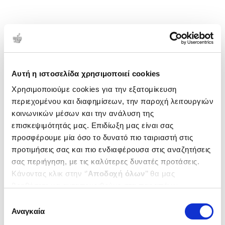
Αυτή η ιστοσελίδα χρησιμοποιεί cookies
Χρησιμοποιούμε cookies για την εξατομίκευση
περιεχομένου και διαφημίσεων, την παροχή λειτουργιών
κοινωνικών μέσων και την ανάλυση της
επισκεψιμότητάς μας. Επιδίωξη μας είναι σας
προσφέρουμε μία όσο το δυνατό πιο ταιριαστή στις
προτιμήσεις σας και πιο ενδιαφέρουσα στις αναζητήσεις
σας περιήγηση, με τις καλύτερες δυνατές προτάσεις.
Κάνοντας κλικ στην ‘’
Αποδοχή όλων
’’ θα μας
βοηθήσετε να ανταποκριθούμε στα παραπάνω.
Μπορείτε επίσης να επεξεργαστείτε ποια cookies σας
Επιλογή
ενδιαφέρουν και να επιλέξετε από τα παρακάτω με την
Αναγκαία
συγκατάθεσης
‘’
Αποδοχή επιλογών
΄΄και να ενημερωθείτε σχετικά με