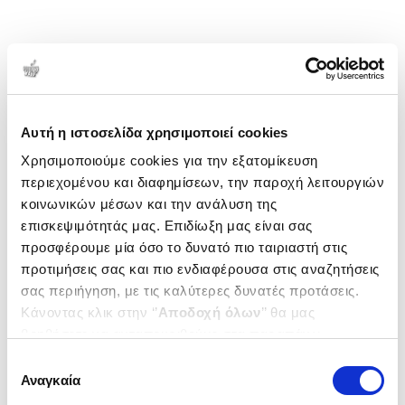
Αυτή η ιστοσελίδα χρησιμοποιεί cookies
Χρησιμοποιούμε cookies για την εξατομίκευση
περιεχομένου και διαφημίσεων, την παροχή λειτουργιών
κοινωνικών μέσων και την ανάλυση της
επισκεψιμότητάς μας. Επιδίωξη μας είναι σας
προσφέρουμε μία όσο το δυνατό πιο ταιριαστή στις
προτιμήσεις σας και πιο ενδιαφέρουσα στις αναζητήσεις
σας περιήγηση, με τις καλύτερες δυνατές προτάσεις.
Κάνοντας κλικ στην ‘’
Αποδοχή όλων
’’ θα μας
βοηθήσετε να ανταποκριθούμε στα παραπάνω.
Μπορείτε επίσης να επεξεργαστείτε ποια cookies σας
Επιλογή
ενδιαφέρουν και να επιλέξετε από τα παρακάτω με την
Αναγκαία
συγκατάθεσης
‘’
Αποδοχή επιλογών
΄΄και να ενημερωθείτε σχετικά με