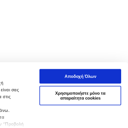
Αποδοχή Όλων
χή
είναι σας
Χρησιμοποιήστε μόνο τα
 στις
απαραίτητα cookies
πάνω.
 τα
ην ‘’Προβολή