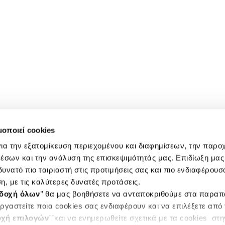
μοποιεί cookies
ια την εξατομίκευση περιεχομένου και διαφημίσεων, την παρο
έσων και την ανάλυση της επισκεψιμότητάς μας. Επιδίωξη μας 
υνατό πιο ταιριαστή στις προτιμήσεις σας και πιο ενδιαφέρουσα
η, με τις καλύτερες δυνατές προτάσεις.
δοχή όλων
’’ θα μας βοηθήσετε να ανταποκριθούμε στα παρα
ργαστείτε ποια cookies σας ενδιαφέρουν και να επιλέξετε από
χή επιλογών
΄΄και να ενημερωθείτε σχετικά με τα cookies στ