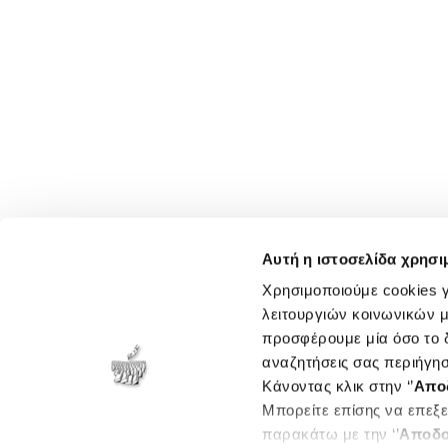
Αυτή η ιστοσελίδα χρησι
Χρησιμοποιούμε cookies γ
λειτουργιών κοινωνικών μ
προσφέρουμε μία όσο το δ
αναζητήσεις σας περιήγησ
Κάνοντας κλικ στην ‘’
Απο
Μπορείτε επίσης να επεξε
παρακάτω με την ‘’
Αποδο