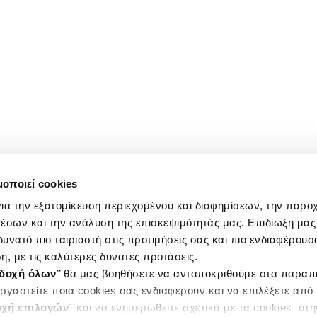
μοποιεί cookies
ια την εξατομίκευση περιεχομένου και διαφημίσεων, την παρο
έσων και την ανάλυση της επισκεψιμότητάς μας. Επιδίωξη μας 
υνατό πιο ταιριαστή στις προτιμήσεις σας και πιο ενδιαφέρουσα
η, με τις καλύτερες δυνατές προτάσεις.
δοχή όλων
’’ θα μας βοηθήσετε να ανταποκριθούμε στα παρα
ργαστείτε ποια cookies σας ενδιαφέρουν και να επιλέξετε από
χή επιλογών
΄΄και να ενημερωθείτε σχετικά με τα cookies στ