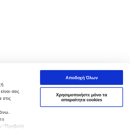
Αποδοχή Όλων
χή
είναι σας
Χρησιμοποιήστε μόνο τα
 στις
απαραίτητα cookies
πάνω.
 τα
ην ‘’Προβολή