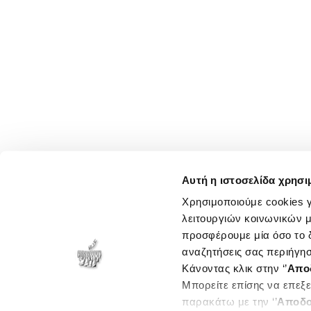
Αυτή η ιστοσελίδα χρησι
Χρησιμοποιούμε cookies γ
λειτουργιών κοινωνικών μ
προσφέρουμε μία όσο το δ
αναζητήσεις σας περιήγησ
Κάνοντας κλικ στην ‘’
Απο
Μπορείτε επίσης να επεξε
παρακάτω με την ‘’
Αποδο