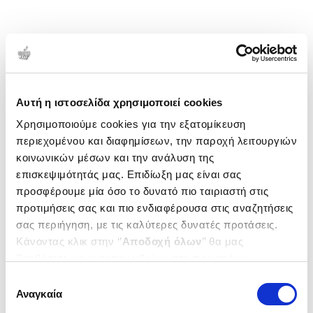
Αυτή η ιστοσελίδα χρησιμοποιεί cookies
Χρησιμοποιούμε cookies για την εξατομίκευση
περιεχομένου και διαφημίσεων, την παροχή λειτουργιών
κοινωνικών μέσων και την ανάλυση της
επισκεψιμότητάς μας. Επιδίωξη μας είναι σας
προσφέρουμε μία όσο το δυνατό πιο ταιριαστή στις
προτιμήσεις σας και πιο ενδιαφέρουσα στις αναζητήσεις
σας περιήγηση, με τις καλύτερες δυνατές προτάσεις.
Κάνοντας κλικ στην ‘’
Αποδοχή όλων
’’ θα μας
βοηθήσετε να ανταποκριθούμε στα παραπάνω.
Μπορείτε επίσης να επεξεργαστείτε ποια cookies σας
Επιλογή
ενδιαφέρουν και να επιλέξετε από τα παρακάτω με την
Αναγκαία
συγκατάθεσης
‘’
Αποδοχή επιλογών
΄΄και να ενημερωθείτε σχετικά με