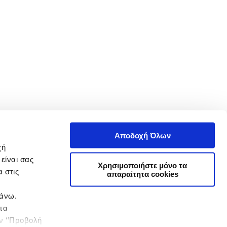
Αποδοχή Όλων
χή
είναι σας
Χρησιμοποιήστε μόνο τα
 στις
απαραίτητα cookies
πάνω.
 τα
ην ‘’Προβολή