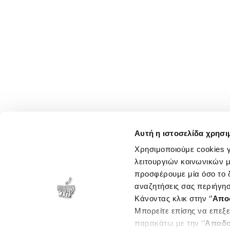
Αυτή η ιστοσελίδα χρησι
Χρησιμοποιούμε cookies γ
λειτουργιών κοινωνικών μ
προσφέρουμε μία όσο το δ
αναζητήσεις σας περιήγησ
Κάνοντας κλικ στην ‘’
Απο
Μπορείτε επίσης να επεξε
παρακάτω με την ‘’
Αποδο