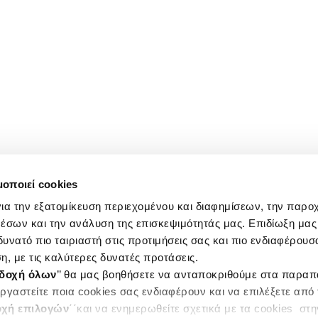
μοποιεί cookies
ια την εξατομίκευση περιεχομένου και διαφημίσεων, την παρο
έσων και την ανάλυση της επισκεψιμότητάς μας. Επιδίωξη μας 
υνατό πιο ταιριαστή στις προτιμήσεις σας και πιο ενδιαφέρουσα
η, με τις καλύτερες δυνατές προτάσεις.
δοχή όλων
’’ θα μας βοηθήσετε να ανταποκριθούμε στα παρα
ργαστείτε ποια cookies σας ενδιαφέρουν και να επιλέξετε από
χή επιλογών
΄΄και να ενημερωθείτε σχετικά με τα cookies στ