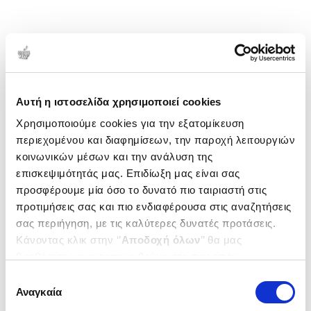
Αυτή η ιστοσελίδα χρησιμοποιεί cookies
Χρησιμοποιούμε cookies για την εξατομίκευση
περιεχομένου και διαφημίσεων, την παροχή λειτουργιών
κοινωνικών μέσων και την ανάλυση της
επισκεψιμότητάς μας. Επιδίωξη μας είναι σας
προσφέρουμε μία όσο το δυνατό πιο ταιριαστή στις
προτιμήσεις σας και πιο ενδιαφέρουσα στις αναζητήσεις
σας περιήγηση, με τις καλύτερες δυνατές προτάσεις.
Κάνοντας κλικ στην ‘’
Αποδοχή όλων
’’ θα μας
βοηθήσετε να ανταποκριθούμε στα παραπάνω.
Μπορείτε επίσης να επεξεργαστείτε ποια cookies σας
Επιλογή
ενδιαφέρουν και να επιλέξετε από τα παρακάτω με την
Αναγκαία
συγκατάθεσης
‘’
Αποδοχή επιλογών
΄΄και να ενημερωθείτε σχετικά με