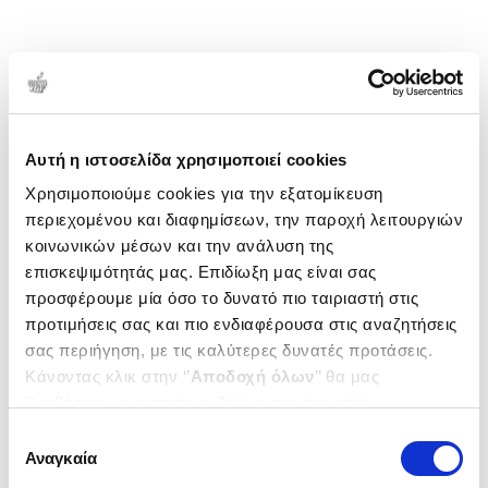
Αυτή η ιστοσελίδα χρησιμοποιεί cookies
Χρησιμοποιούμε cookies για την εξατομίκευση
περιεχομένου και διαφημίσεων, την παροχή λειτουργιών
κοινωνικών μέσων και την ανάλυση της
επισκεψιμότητάς μας. Επιδίωξη μας είναι σας
προσφέρουμε μία όσο το δυνατό πιο ταιριαστή στις
προτιμήσεις σας και πιο ενδιαφέρουσα στις αναζητήσεις
σας περιήγηση, με τις καλύτερες δυνατές προτάσεις.
Κάνοντας κλικ στην ‘’
Αποδοχή όλων
’’ θα μας
βοηθήσετε να ανταποκριθούμε στα παραπάνω.
Μπορείτε επίσης να επεξεργαστείτε ποια cookies σας
Επιλογή
ενδιαφέρουν και να επιλέξετε από τα παρακάτω με την
Αναγκαία
συγκατάθεσης
‘’
Αποδοχή επιλογών
΄΄και να ενημερωθείτε σχετικά με